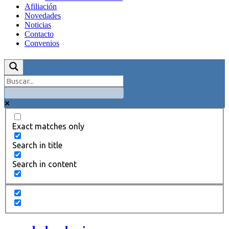
Afiliación
Novedades
Noticias
Contacto
Convenios
Exact matches only
Search in title
Search in content