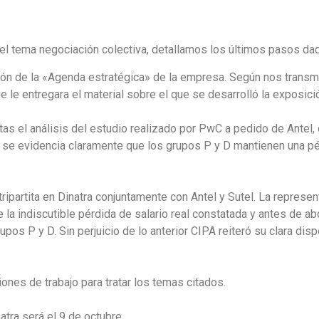
 el tema negociación colectiva, detallamos los últimos pasos da
ción de la «Agenda estratégica» de la empresa. Según nos transm
ue le entregara el material sobre el que se desarrolló la exposic
 el análisis del estudio realizado por PwC a pedido de Antel, 
se evidencia claramente que los grupos P y D mantienen una pé
tripartita en Dinatra conjuntamente con Antel y Sutel. La represe
 la indiscutible pérdida de salario real constatada y antes de ab
upos P y D. Sin perjuicio de lo anterior CIPA reiteró su clara disp
nes de trabajo para tratar los temas citados.
atra será el 9 de octubre.