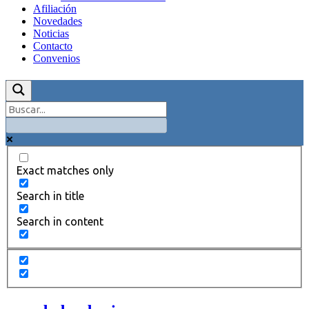
Afiliación
Novedades
Noticias
Contacto
Convenios
Exact matches only
Search in title
Search in content