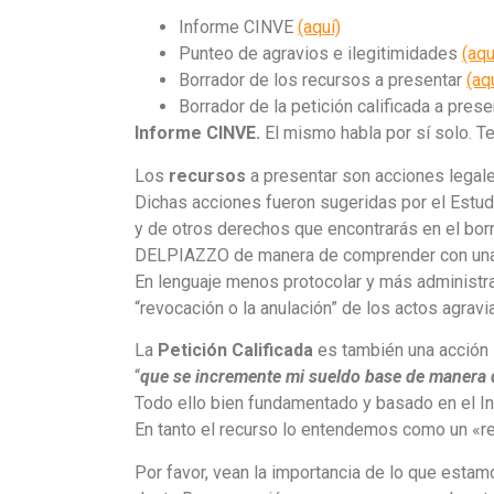
Informe CINVE
(aquí)
Punteo de agravios e ilegitimidades
(aqu
Borrador de los recursos a presentar
(aq
Borrador de la petición calificada a pres
Informe CINVE.
El mismo habla por sí solo. T
Los
recursos
a presentar son acciones legale
Dichas acciones fueron sugeridas por el Estu
y de otros derechos que encontrarás en el bor
DELPIAZZO de manera de comprender con una se
En lenguaje menos protocolar y más administra
“revocación o la anulación” de los actos agravia
La
Petición Calificada
es también una acción i
“
que se incremente mi sueldo base de manera q
Todo ello bien fundamentado y basado en el I
En tanto el recurso lo entendemos como un «re
Por favor, vean la importancia de lo que esta