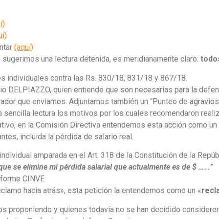
í)
uí)
entar
(aquí)
e sugerimos una lectura detenida, es meridianamente claro:
todo
s individuales contra las Rs. 830/18, 831/18 y 867/18.
dio DELPIAZZO, quien entiende que son necesarias para la defe
rador que enviamos. Adjuntamos también un “Punteo de agravios 
ncilla lectura los motivos por los cuales recomendaron realiz
tivo, en la Comisión Directiva entendemos esta acción como un 
ntes, incluida la pérdida de salario real.
ndividual amparada en el Art. 318 de la Constitución de la Repúb
ue se elimine mi pérdida salarial que actualmente es de $ ……
”
nforme CINVE.
clamo hacia atrás», esta petición la entendemos como un «
recl
mos proponiendo y quienes todavía no se han decidido consideren 